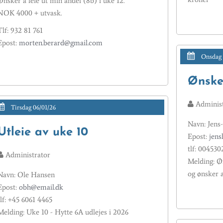
Ønsker å leie ut min andel (8b) i uke 12.
NOK 4000 + utvask.
Tlf: 932 81 761
Epost:
morten.berard@gmail.com
Onsdag 
Ønsker
Administ
Tirsdag 06/01/26
Navn: Jens
Utleie av uke 10
Epost:
jen
tlf: 00453
Administrator
Melding: Øn
og ønsker a
Navn: Ole Hansen
Epost:
obh@email.dk
tlf: +45 6061 4465
Melding: Uke 10 - Hytte 6A udlejes i 2026