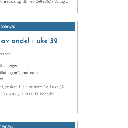
@mail.dk
og tlf. +45 26848675 Venlig ...
20/04/26
 av andel i uke 32
rator
lla Teigen
llateigen@gmail.com
77
i, ønsker å leie ut hytte 1A i uke 32.
er kr 4000,- + vask. Ta kontakt.
11/03/26