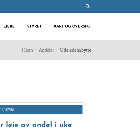
EIERE
STYRET
KART OG OVERSIKT
Hjem
Andeler
Utleie/leie/bytte
15/07/26
 leie av andel i uke