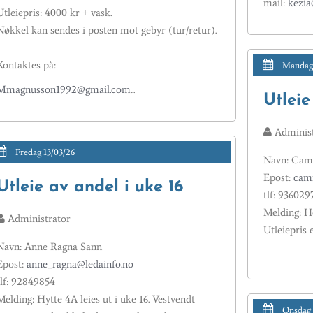
mail:
kezia
Utleiepris: 4000 kr + vask.
Nøkkel kan sendes i posten mot gebyr (tur/retur).
Kontaktes på:
Mandag 
Mmagnusson1992@gmail.com
...
Utleie
Administ
Fredag 13/03/26
Navn: Cami
Epost:
cami
Utleie av andel i uke 16
tlf: 936029
Melding: He
Administrator
Utleiepris 
Navn: Anne Ragna Sann
Epost:
anne_ragna@ledainfo.no
tlf: 92849854
Melding: Hytte 4A leies ut i uke 16. Vestvendt
Onsdag 