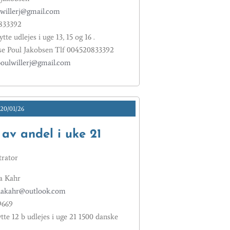
willerj@gmail.com
0833392
te udlejes i uge 13, 15 og 16 .
e Poul Jakobsen Tlf 004520833392
oulwillerj@gmail.com
20/01/26
 av andel i uke 21
rator
a Kahr
akahr@outlook.com
9669
tte 12 b udlejes i uge 21 1500 danske