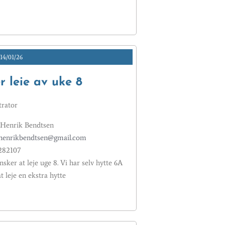
14/01/26
 leie av uke 8
rator
-Henrik Bendtsen
shenrikbendtsen@gmail.com
0282107
sker at leje uge 8. Vi har selv hytte 6A
t leje en ekstra hytte