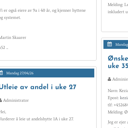
Melding: Le
Vi er også eiere av 9a i 40 år, og kjenner hyttene
inkludert u
og systemet.
Martin Skaarer
Mandag 
52 ...
Ønsker
uke 3
Mandag 27/04/26
Administ
Utleie av andel i uke 27
Navn: Kezi
Epost:
kezi
Administrator
tlf: +45268
Hei,
Melding: Øn
Vurderer å leie ut andelshytte 1A i uke 27.
Jeg er ejer