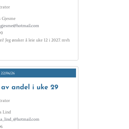
rator
s Gjesme
sgjesme@hotmail.com
90
i! Jeg ønsker å leie uke 12 i 2027. mvh
22/06/26
 av andel i uke 29
rator
a Lind
a_lind_@hotmail.com
06