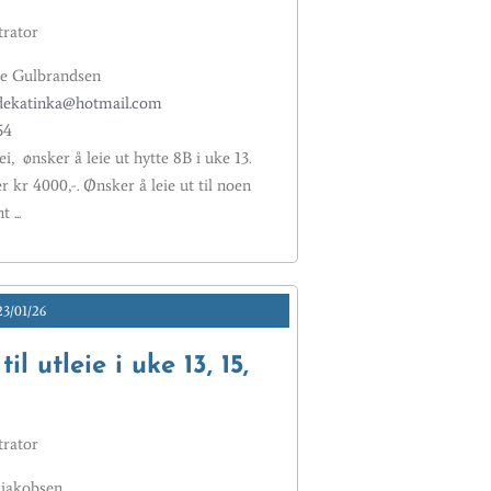
rator
e Gulbrandsen
dekatinka@hotmail.com
54
i, ønsker å leie ut hytte 8B i uke 13.
er kr 4000,-. Ønsker å leie ut til noen
 ...
3/01/26
il utleie i uke 13, 15,
rator
 jakobsen