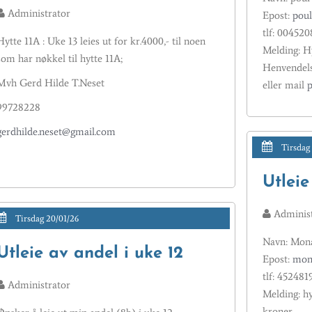
Administrator
Epost:
poul
tlf: 00452
Hytte 11A : Uke 13 leies ut for kr.4000,- til noen
Melding: Hyt
som har nøkkel til hytte 11A;
Henvendels
Mvh Gerd Hilde T.Neset
eller mail
p
99728228
gerdhilde.neset@gmail.com
Tirsdag 
Utleie
Administ
Tirsdag 20/01/26
Navn: Mon
Utleie av andel i uke 12
Epost:
mon
tlf: 452481
Administrator
Melding: hy
kroner