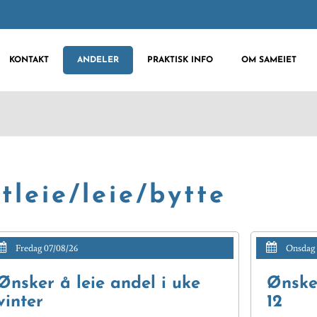
KONTAKT
ANDELER
PRAKTISK INFO
OM SAMEIET
tleie/leie/bytte
Fredag 07/08/26
Onsdag 
Ønsker å leie andel i uke
Ønsker
vinter
12