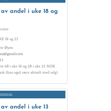
 av andel i uke 18 og
rator
E 18 og 23
tte Øyen
noj@gmail.com
23
tte 6B i uke 18 og 2B i uke 23. NOK
vask (kan også være aktuelt med salg)
 24/02/26
 av andel i uke 13