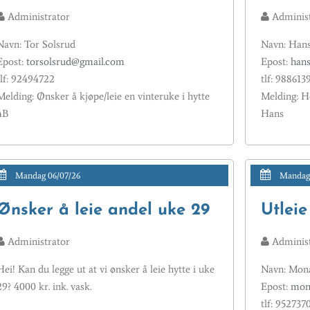
Administrator
Administ
Navn: Tor Solsrud
Navn: Han
Epost:
torsolsrud@gmail.com
Epost:
han
tlf: 92494722
tlf: 988613
Melding: Ønsker å kjøpe/leie en vinteruke i hytte
Melding: He
4B
Hans
Mandag 06/07/26
Mandag 
Ønsker å leie andel uke 29
Utleie
Administrator
Administ
Hei! Kan du legge ut at vi ønsker å leie hytte i uke
Navn: Mon
29? 4000 kr. ink. vask.
Epost:
mon
tlf: 952737