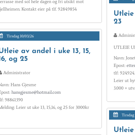
terrasse med sol hele dagen og fri utsikt mot
fjellheimen. Kontakt eier på tlf. 92849854
Utleie
23
Administ
Tirsdag 10/03/26
UTLEIE UK
Utleie av andel i uke 13, 15,
Navn: Jone
16, og 25
Epost:
ette
Administrator
tlf: 924924
Leier ut hy
Navn: Hans Gjesme
3.000 + ut
Epost:
hansgjesme@hotmail.com
tlf: 98861390
Melding: Leier ut uke 13, 15,16, og 25 for 3000kr
Tirsdag
Utleie