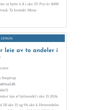
ier ut hytte 4 A i uke 29. Pris kr 4000
tvask. Ta kontakt. Mona
22/06/26
 leie av to andeler i
5
rator
a Sneptrup
a@mail.dk
48675
sker leje af hytteandel i uke 35 2026.
 af 1B uke 35 og 9A uke 4. Henvendelse