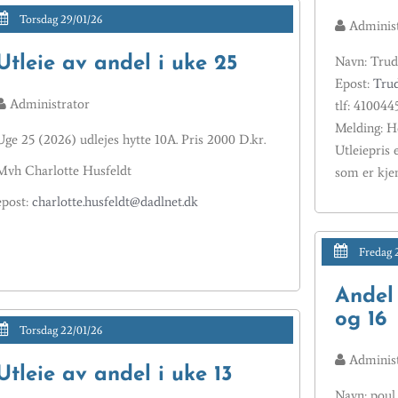
Torsdag 29/01/26
Administ
Utleie av andel i uke 25
Navn: Trud
Epost:
Tru
Administrator
tlf: 410044
Melding: He
Uge 25 (2026) udlejes hytte 10A. Pris 2000 D.kr.
Utleiepris 
Mvh Charlotte Husfeldt
som er kjent
epost:
charlotte.husfeldt@dadlnet.dk
Fredag 2
Andel t
og 16
Torsdag 22/01/26
Administ
Utleie av andel i uke 13
Navn: poul