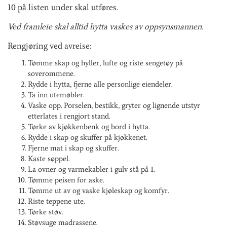
10 på listen under skal utføres.
Ved framleie skal alltid hytta vaskes av oppsynsmannen.
Rengjøring ved avreise:
Tømme skap og hyller, lufte og riste sengetøy på
soverommene.
Rydde i hytta, fjerne alle personlige eiendeler.
Ta inn utemøbler.
Vaske opp. Porselen, bestikk, gryter og lignende utstyr
etterlates i rengjort stand.
Tørke av kjøkkenbenk og bord i hytta.
Rydde i skap og skuffer på kjøkkenet.
Fjerne mat i skap og skuffer.
Kaste søppel.
La ovner og varmekabler i gulv stå på 1.
Tømme peisen for aske.
Tømme ut av og vaske kjøleskap og komfyr.
Riste teppene ute.
Tørke støv.
Støvsuge madrassene.