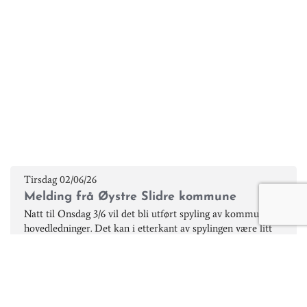
Tirsdag 02/06/26
Melding frå Øystre Slidre kommune
Natt til Onsdag 3/6 vil det bli utført spyling av kommunale
hovedledninger. Det kan i etterkant av spylingen være litt
variasjon i trykk og vatnet kan være litt misfarga. Det
anbefales å la vannet renne til det blir klart igjen og reingjera
siller i kraner.