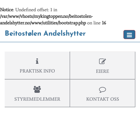
Notice
: Undefined offset: 1 in
/var/www/vhosts/mykingtoppen.no/beitostolen-
andelshytter.no/www/utilities/bootstrap.php
on line
16
Beitostølen Andelshytter
Toggl
naviga
PRAKTISK INFO
EIERE
STYREMEDLEMMER
KONTAKT OSS